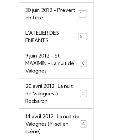
30 juin 2012 - Prévert
110
en fête
L'ATELIER DES
55
ENFANTS
9 juin 2012 - St
MAXIMIN - La nuit de
85
Valognes
20 avril 2012 : La nuit
de Valognes à
28
Rocbaron
14 avril 2012 : La nuit de
Valognes (Y-sol en
45
scène)