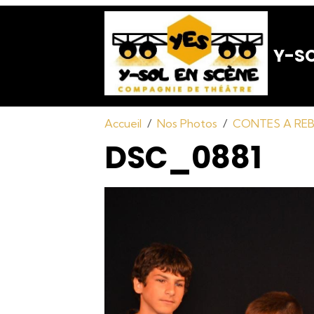
Y-SO
Accueil
Nos Photos
CONTES A REBO
DSC_0881