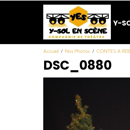
Y-SO
Accueil
Nos Photos
CONTES A REBO
DSC_0880