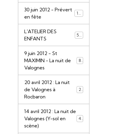
30 juin 2012 - Prévert
110
en fête
L'ATELIER DES
55
ENFANTS
9 juin 2012 - St
MAXIMIN - La nuit de
85
Valognes
20 avril 2012 : La nuit
de Valognes à
28
Rocbaron
14 avril 2012 : La nuit de
Valognes (Y-sol en
45
scène)