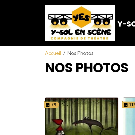
Y-SO
Accueil
Nos Photos
NOS PHOTOS
79
11