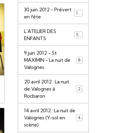
30 juin 2012 - Prévert
110
en fête
L'ATELIER DES
55
ENFANTS
9 juin 2012 - St
MAXIMIN - La nuit de
85
Valognes
20 avril 2012 : La nuit
de Valognes à
28
Rocbaron
14 avril 2012 : La nuit de
Valognes (Y-sol en
45
scène)