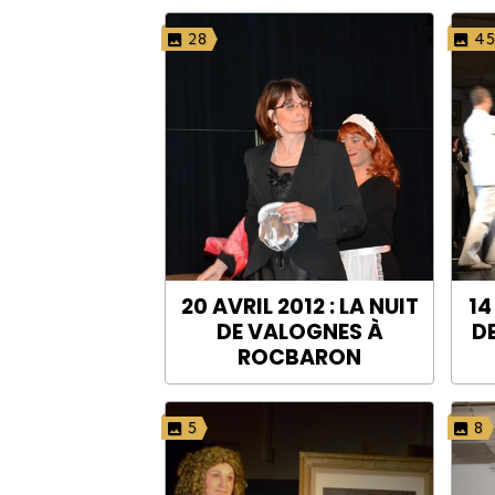
28
4
20 AVRIL 2012 : LA NUIT
14
DE VALOGNES À
D
ROCBARON
5
8