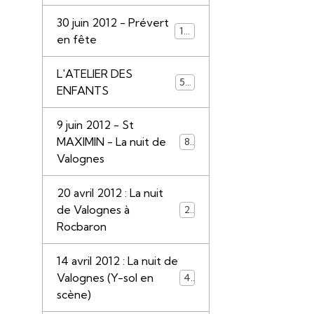
30 juin 2012 - Prévert
110
en fête
L'ATELIER DES
55
ENFANTS
9 juin 2012 - St
MAXIMIN - La nuit de
85
Valognes
20 avril 2012 : La nuit
de Valognes à
28
Rocbaron
14 avril 2012 : La nuit de
Valognes (Y-sol en
45
scène)