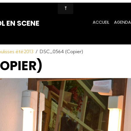
L EN SCENE
ACCUEIL
AGENDA
ulisses été2013
DSC_0564 (Copier)
OPIER)