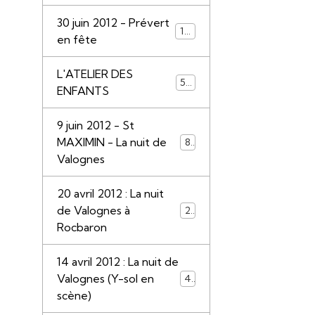
30 juin 2012 - Prévert
110
en fête
L'ATELIER DES
55
ENFANTS
9 juin 2012 - St
MAXIMIN - La nuit de
85
Valognes
20 avril 2012 : La nuit
de Valognes à
28
Rocbaron
14 avril 2012 : La nuit de
Valognes (Y-sol en
45
scène)