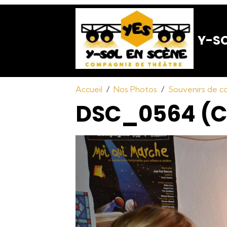
Y-SO
Accueil
Nos Photos
Souvenirs de co
DSC_0564 (C