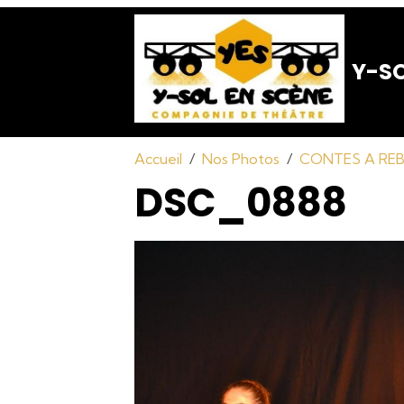
Y-SO
Accueil
Nos Photos
CONTES A REBO
DSC_0888