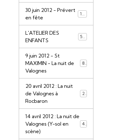
30 juin 2012 - Prévert
110
en fête
L'ATELIER DES
55
ENFANTS
9 juin 2012 - St
MAXIMIN - La nuit de
85
Valognes
20 avril 2012 : La nuit
de Valognes à
28
Rocbaron
14 avril 2012 : La nuit de
Valognes (Y-sol en
45
scène)