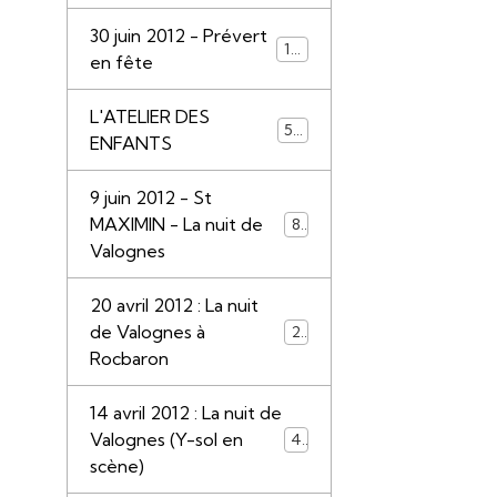
30 juin 2012 - Prévert
110
en fête
L'ATELIER DES
55
ENFANTS
9 juin 2012 - St
MAXIMIN - La nuit de
85
Valognes
20 avril 2012 : La nuit
de Valognes à
28
Rocbaron
14 avril 2012 : La nuit de
Valognes (Y-sol en
45
scène)