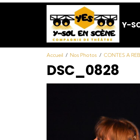
Y-SO
Accueil
Nos Photos
CONTES A REBO
DSC_0828