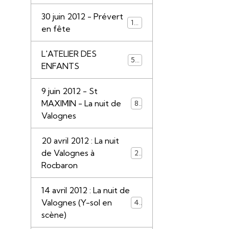
30 juin 2012 - Prévert
110
en fête
L'ATELIER DES
55
ENFANTS
9 juin 2012 - St
MAXIMIN - La nuit de
85
Valognes
20 avril 2012 : La nuit
de Valognes à
28
Rocbaron
14 avril 2012 : La nuit de
Valognes (Y-sol en
45
scène)