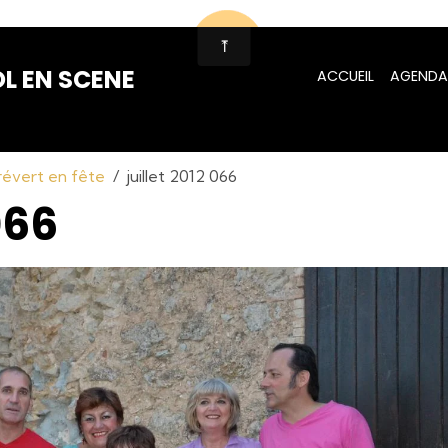
L EN SCENE
ACCUEIL
AGENDA
Prévert en fête
juillet 2012 066
066