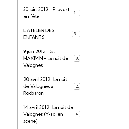
30 juin 2012 - Prévert
110
en fête
L'ATELIER DES
55
ENFANTS
9 juin 2012 - St
MAXIMIN - La nuit de
85
Valognes
20 avril 2012 : La nuit
de Valognes à
28
Rocbaron
14 avril 2012 : La nuit de
Valognes (Y-sol en
45
scène)